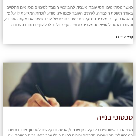
כאשר מסתיימים יחסי עובדי מעביד, לרוב זכאי העובד לפיצויים מסוימים התלויים
באורך תקופת העבודה, לעיתים העובד עצמו אינו מודע לזכויות המגיעות לו על פי
נוהג או חוק . וכן מעביד הנתקל בתביעה כספית של עובד שעזב את מקום העבודה,
והעובד מנסה להוציא מהמעביד סכומי כסף גדולים. לכל ענף בתחום העבודה
קרא עוד >>
סכסוכי בנייה
מצוי הדבר ששותפים בקרקע כגון שכנים/ או יזמים נקלעים לסכסוך אודות זכויות
במגרש למי הם שייכים, הדברים יכולים להיות בעלי ערך כספי גבוה במיוחד. שני